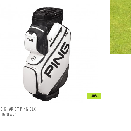
visibility
-30%
C CHARIOT PING DLX
OIR/BLANC