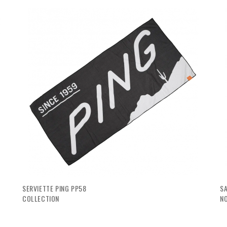
visibility
visibility
SERVIETTE PING PP58
SA
COLLECTION
N