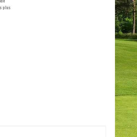
nde
s plus