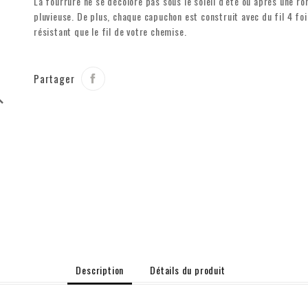
La fourrure ne se décolore pas sous le soleil d'été ou après une ro
pluvieuse. De plus, chaque capuchon est construit avec du fil 4 foi
résistant que le fil de votre chemise.
Partager
rch
Description
Détails du produit